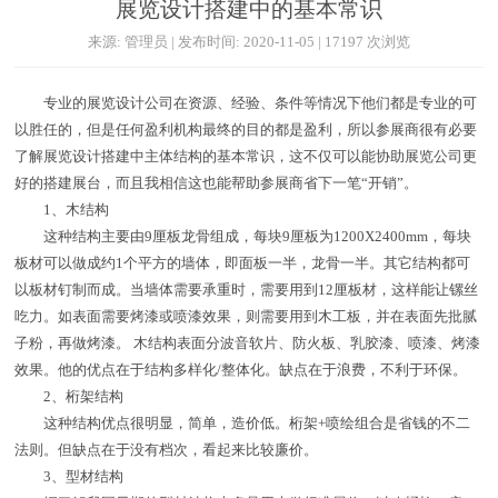
展览设计搭建中的基本常识
来源: 管理员 | 发布时间: 2020-11-05 | 17197 次浏览
专业的展览设计公司在资源、经验、条件等情况下他们都是专业的可
以胜任的，但是任何盈利机构最终的目的都是盈利，所以参展商很有必要
了解展览设计搭建中主体结构的基本常识，这不仅可以能协助展览公司更
好的搭建展台，而且我相信这也能帮助参展商省下一笔“开销”。
1、木结构
这种结构主要由9厘板龙骨组成，每块9厘板为1200X2400mm，每块
板材可以做成约1个平方的墙体，即面板一半，龙骨一半。其它结构都可
以板材钉制而成。当墙体需要承重时，需要用到12厘板材，这样能让镙丝
吃力。如表面需要烤漆或喷漆效果，则需要用到木工板，并在表面先批腻
子粉，再做烤漆。 木结构表面分波音软片、防火板、乳胶漆、喷漆、烤漆
效果。他的优点在于结构多样化/整体化。缺点在于浪费，不利于环保。
2、桁架结构
这种结构优点很明显，简单，造价低。桁架+喷绘组合是省钱的不二
法则。但缺点在于没有档次，看起来比较廉价。
3、型材结构