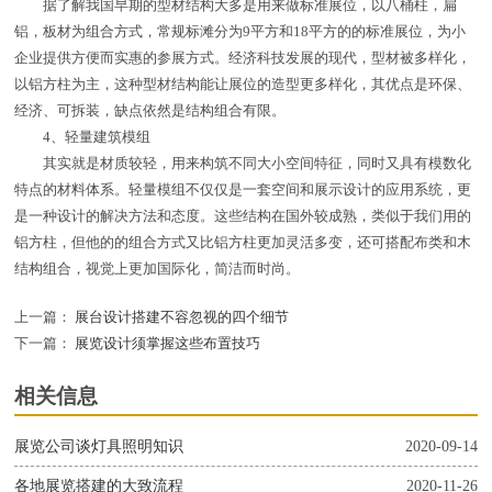
据了解我国早期的型材结构大多是用来做标准展位，以八桶柱，扁
铝，板材为组合方式，常规标滩分为9平方和18平方的的标准展位，为小
企业提供方便而实惠的参展方式。经济科技发展的现代，型材被多样化，
以铝方柱为主，这种型材结构能让展位的造型更多样化，其优点是环保、
经济、可拆装，缺点依然是结构组合有限。
4、轻量建筑模组
其实就是材质较轻，用来构筑不同大小空间特征，同时又具有模数化
特点的材料体系。轻量模组不仅仅是一套空间和展示设计的应用系统，更
是一种设计的解决方法和态度。这些结构在国外较成熟，类似于我们用的
铝方柱，但他的的组合方式又比铝方柱更加灵活多变，还可搭配布类和木
结构组合，视觉上更加国际化，简洁而时尚。
上一篇：
展台设计搭建不容忽视的四个细节
下一篇：
展览设计须掌握这些布置技巧
相关信息
展览公司谈灯具照明知识
2020-09-14
各地展览搭建的大致流程
2020-11-26