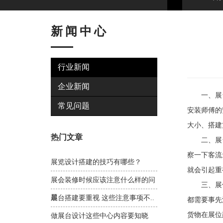
新闻中心
行业新闻
企业新闻
一、展台
常见问题
安装师傅的
大小、搭建
热门文章
二、展台
察一下客流
展览设计搭建的技巧有哪些？
就会引起重
展会装修时候应该注意什么样的问
三、展位
题
展台搭建要重视 这些注意事项不..
都需要事先
货物在展位
做展台设计这些中心内容要知晓