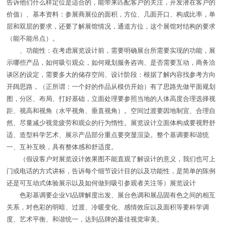
告诉他们什么样定位是适合的，能带来匹配客户的关注，开发潜在客户的
价值）、基本资料：参展商展位的面积，方位、几面开口、构成比率，单
层和双层的要求，还要了解展馆情况，通道方位，这个展馆对结构的要求
（能不能吊点）。
、功能性：在考虑展览设计前，需要明确展台所需要实现的功能，展
示哪些产品，如何吸引观众，如何规划服务咨询、是否需要互动，商务洽
谈区的设定，需要多大的储存空间、设计阶段：根据了解内容找参考方向
开阔思路，（正所谓：一个好的作品从模仿开始）有了思路先做平面规划
图，分区、布局、打好基础，立面处理要参照当地的人体高度合理选择视
距、视高和视角（水平视角、垂直视角）。空间过渡要因地制宜、合理自
然、尽量减少视觉疲劳和观众的行为惰性。展览设计立面体构成要视野舒
适、造型科学艺术、展示产品部分重点要突显渲染。整个基调要和谐统
一、互补互映，具有整体感和舒适度。
（假设客户对展览设计效果图不能直观了解设计的意义，我们也可上
门或电话的方式讲标，告诉每个细节设计目的以及功能性，是简单的陈例
还是可互动式体验展示以及如何做到吸引参观者关注等）展览设计
色彩基调要企业VI品牌解度出发、展台色调和展品固有色之间的相互
关系，对色彩的明暗、过渡、冷暖变化、感情效应以及面积等要科学调
度、艺术平衡、和谐统一，达到品牌的蕞佳视觉审美。