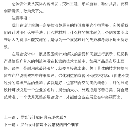
总体设计要从实际内容出发，突出主题、形式新颖、雅俗共赏。要有
创新意识，敢为天下先。
注意事项：
我们在设计前期一定要搞清楚展台的预算费用这个很重要，它关系我
们设计时用什么样手法，什么样材料，什么样的技术融入，否侧效果图出
来后因为费用不能实施的，是做为一个展览设计的失败和考虑不周全所导
致。
在展览设计中，展品应围绕针对解决的需要和问题进行展示，切忌将
产品给客户带来的利益淹没在长篇的技术表述中。如果产品是市场上蕞
快、蕞静、蕞耐用或蕞经济的，就要直接说出来。关于具体的技术数据可
留在产品说明资料中详细叙述。强化利益的宣传 不做技术指标（但也不能
过分的追求产品的叠加，多就是好，也需结合空间美的概念），好的展览
设计可以说是一个企业的名片，展台的大小、外观必须尽善尽美，符合规
范标准，一个优秀完整的展览设计，才能使企业在展览会中突颖而出。
上一篇：
展览设计如何具有现代感？
下一篇：
展台设计搭建不容忽视的四个细节