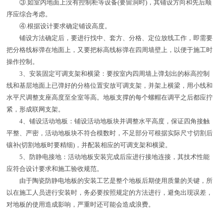
③.如室内地面上没有控制柜等设备(要留洞时)，其铺设方向和先后顺
序应综合考虑。
④.根据设计要求确定铺设高度。
铺设方法确定后，要进行找中、套方、分格、定位放线工作，即需要
把分格线标弹在地面上，又要把标高线标弹在四周墙壁上，以便于施工时
操作控制。
3、安装固定可调支架和横梁：要按室内四周墙上弹划出的标高控制
线和基层地面上已弹好的分格位置安放可调支架，并架上横梁，用小线和
水平尺调整支座高度至全室等高。地板支撑的每个螺帽在调平之后都应拧
紧，形成联网支架。
4、铺设活动地板：铺设活动地板块并调整水平高度，保证四角接触
平整、严密，活动地板块不符合模数时，不足部分可根据实际尺寸切割后
镶补(切割地板时要精细)，并配装相应的可调支架和横梁。
5、防静电接地：活动地板安装完成后应进行接地连接，其技术性能
应符合设计要求和施工验收规范。
由于陶瓷防静电地板的安装工艺是整个地板后期使用质量的关键，所
以在施工人员进行安装时，务必要按照规定的方法进行，避免出现误差，
对地板的使用造成影响，严重时还可能会造成浪费。