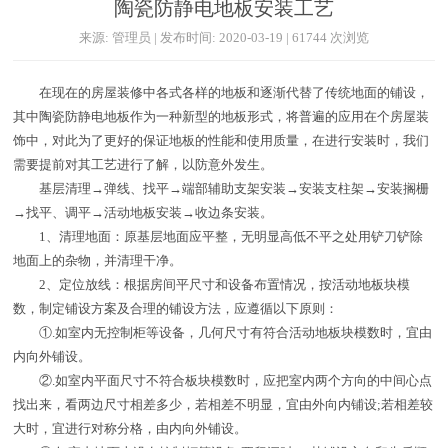
陶瓷防静电地板安装工艺
来源: 管理员 | 发布时间: 2020-03-19 | 61744 次浏览
在现在的房屋装修中各式各样的地板和逐渐代替了传统地面的铺设，
其中陶瓷防静电地板作为一种新型的地板形式，将普遍的应用在个房屋装
饰中，对此为了更好的保证地板的性能和使用质量，在进行安装时，我们
需要提前对其工艺进行了解，以防意外发生。
基层清理→弹线、找平→端部辅助支架安装→安装支柱架→安装搁栅
→找平、调平→活动地板安装→收边条安装。
1、清理地面：原基层地面应平整，无明显高低不平之处用铲刀铲除
地面上的杂物，并清理干净。
2、定位放线：根据房间平尺寸和设备布置情况，按活动地板块模
数，制定铺设方案及合理的铺设方法，应遵循以下原则：
①.如室内无控制柜等设备，几何尺寸有符合活动地板块模数时，宜由
内向外铺设。
②.如室内平面尺寸不符合板块模数时，应把室内两个方向的中间心点
找出来，看两边尺寸相差多少，若相差不明显，宜由外向内铺设;若相差较
大时，宜进行对称分格，由内向外铺设。